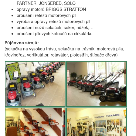
PARTNER, JONSERED, SOLO
opravy motorů BRIGGS STRATTON
broušení řetězů motorových pil
výroba a opravy řetězů motorových pil
broušení nožů sekaček, seker, nůžek,…
broušení pilových kotoučů na cirkulárku
Půjčovna strojů:
(sekačka na vysokou trávu, sekačka na trávník, motorová pila,
křovinořez, vertikutátor, rotavátor, plotostřih, štípače dřeva)