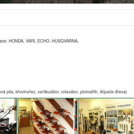
nizace: HONDA, VARI, ECHO, HUSQVARNA,
pila, křovinořez, vertikutátor, rotavátor, plotostřih, štípače dřeva)